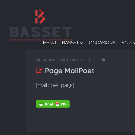
MENU
BASSET
OCCASIONS
AGRI
29 JANVIER 2025
PAR
CQRD
0
Page MailPoet
[mailpoet_page]