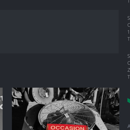
T
S
C
1
T
S
C
Z
T