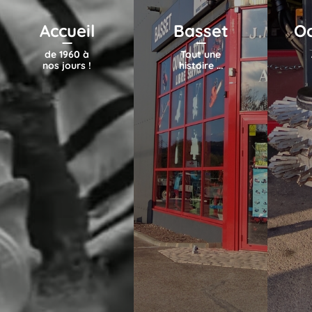
Accueil
Basset
Oc
de 1960 à
Tout une
nos jours !
histoire ...