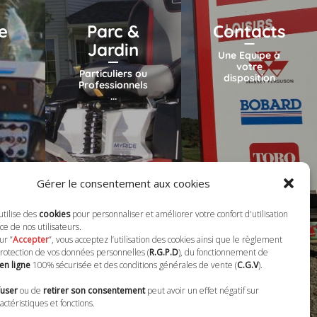
e
Parc &
Contacts
Jardin
Une Equipe à
votre
Particuliers ou
disposition
Professionnels
...
Gérer le consentement aux cookies
utilise des
cookies
pour personnaliser et améliorer votre confort d'utilisation
ce de nos utilisateurs.
ur ”
Accepter
”, vous acceptez l’utilisation des cookies ainsi que le règlement
rotection de vos données personnelles (
R.G.P.D
), du fonctionnement de
en ligne
100% sécurisée et des conditions générales de vente (
C.G.V
).
fuser
ou de
retirer son consentement
peut avoir un effet négatif sur
actéristiques et fonctions.