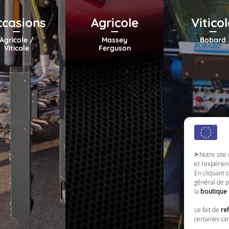
casions
Agricole
Viticol
Agricole /
Massey
Bobard
Viticole
Ferguson
>
Notre site 
et l’expérien
En cliquant s
général de p
la
boutique 
Le fait de
re
certaines car